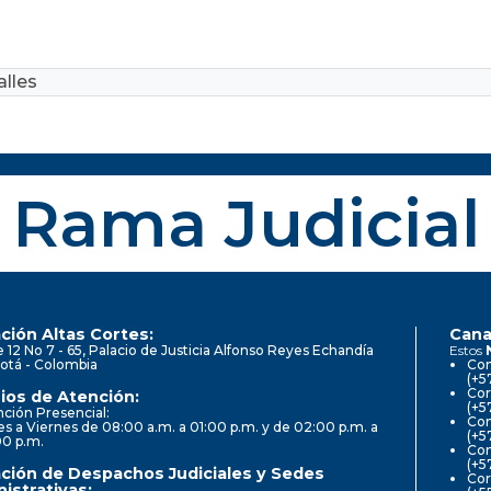
lles
Rama Judicial
ción Altas Cortes:
Cana
e 12 No 7 - 65, Palacio de Justicia Alfonso Reyes Echandía
Estos
otá - Colombia
Con
(+5
Cor
ios de Atención:
(+5
ción Presencial:
Con
s a Viernes de 08:00 a.m. a 01:00 p.m. y de 02:00 p.m. a
(+5
00 p.m.
Com
(+5
ción de Despachos Judiciales y Sedes
Cor
istrativas: