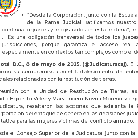
“
Desde la Corporación, junto con la Escuela
de la Rama Judicial, ratificamos nuest
continua de jueces y magistrados en esta materia
”,
ma
. “Es una obligación transversal de todos los juece
jurisdicciones, porque garantiza el acceso real 
especialmente en contextos tan complejos como el de l
otá, D.C., 8 de mayo de 2025. (@Judicaturacsj).
El 
firmó su compromiso con el fortalecimiento del enfo
ciales relacionadas con la restitución de tierras.
reunión con la Unidad de Restitución de Tierras, la
udia Expósito Vélez y Mary Lucero Novoa Moreno, vicep
Judicatura, resaltaron las acciones que adelanta la 
rporación del enfoque de género en las decisiones judic
tativa para las mujeres víctimas del conflicto armado.
sde el Consejo Superior de la Judicatura, junto con la 