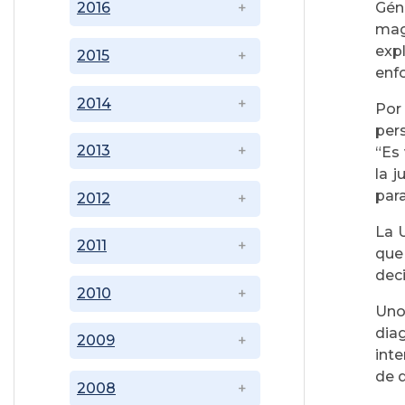
Gén
2016
mag
exp
2015
enf
2014
Por
pers
2013
“Es 
la j
para
2012
La U
2011
que
deci
2010
Uno
dia
2009
inte
de 
2008