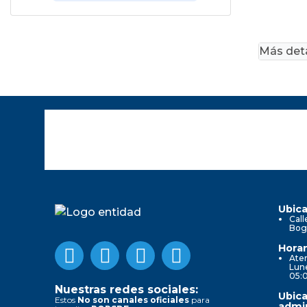
Más deta
Ubica
Call
Bog
Horar
Aten
Lune
05:
Nuestras redes sociales:
Ubica
Estos
No son canales oficiales
para
admin