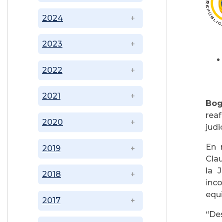
2024
2023
2022
2021
Bog
rea
2020
judi
En 
2019
Cla
la 
2018
inco
equi
2017
“De