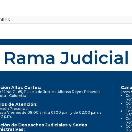
lles
Rama Judicial
ción Altas Cortes:
Cana
e 12 No 7 - 65, Palacio de Justicia Alfonso Reyes Echandía
Estos
otá - Colombia
Con
(+5
Cor
ios de Atención:
(+5
ción Presencial:
Con
s a Viernes de 08:00 a.m. a 01:00 p.m. y de 02:00 p.m. a
(+5
00 p.m.
Com
(+5
ción de Despachos Judiciales y Sedes
Cor
istrativas:
(+5