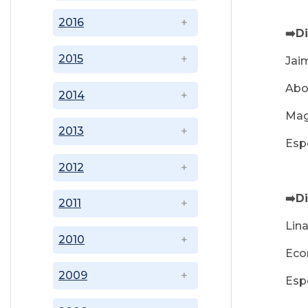
2016
➡️D
2015
Jai
Abo
2014
Mag
2013
Espe
2012
➡️D
2011
Lin
2010
Eco
2009
Espe