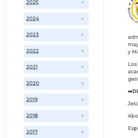
2025
2024
2023
adm
mayo
2022
y Ma
Los
2021
acad
gest
2020
➡️D
2019
Jes
2018
Abo
Espe
2017