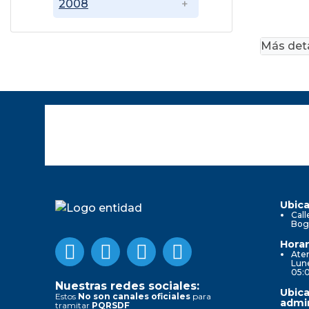
2008
Más deta
Ubica
Call
Bog
Horar
Aten
Lune
05:
Nuestras redes sociales:
Ubica
Estos
No son canales oficiales
para
admin
tramitar
PQRSDF