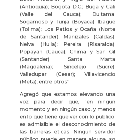
(Antioquia); Bogotá D.C.; Buga y Cali
(Valle del Cauca); Duitama,
Sogamoso y Tunja (Boyacá); Ibagué
(Tolima); Los Patios y Ocaña (Norte
de Santander); Manizales (Caldas);
Neiva (Huila); Pereira (Risaralda);
Popayán (Cauca); Chima y San Gil
(Santander); Santa Marta
(Magdalena); Sincelejo (Sucre);
Valledupar (Cesar); Villavicencio
(Meta), entre otros”.
Agregó que estamos elevando una
voz para decir que, “en ningún
momento y en ningún caso, y menos
en lo que tiene que ver con lo público,
es admisible el desconocimiento de
las barreras éticas. Ningún servidor
público puede en manera alguna, so