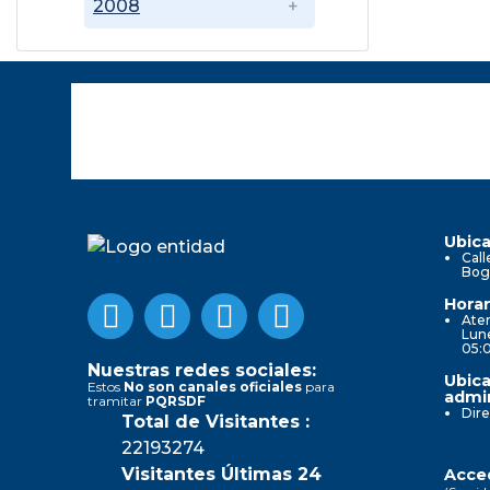
2008
Ubica
Call
Bog
Horar
Aten
Lune
05:
Nuestras redes sociales:
Ubica
Estos
No son canales oficiales
para
admin
tramitar
PQRSDF
Dire
Total de Visitantes :
22193274
Visitantes Últimas 24
Acced