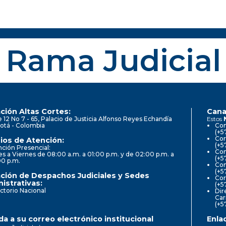
Rama Judicial
ción Altas Cortes:
Cana
e 12 No 7 - 65, Palacio de Justicia Alfonso Reyes Echandía
Estos
otá - Colombia
Con
(+5
Cor
ios de Atención:
(+5
ción Presencial:
Con
s a Viernes de 08:00 a.m. a 01:00 p.m. y de 02:00 p.m. a
(+5
00 p.m.
Com
(+5
ción de Despachos Judiciales y Sedes
Cor
istrativas:
(+5
ctorio Nacional
Dir
Car
(+5
a a su correo electrónico institucional
Enla