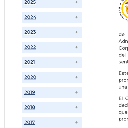
2025
2024
2023
de 
Adm
2022
Cor
del
sent
2021
Est
2020
pro
una
2019
El 
deci
2018
que
pro
2017