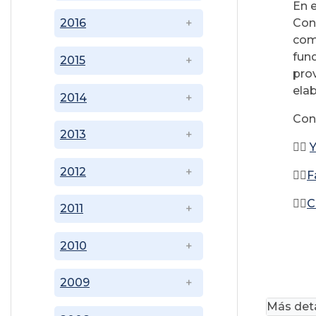
En e
Con
2016
como
fun
2015
pro
elab
2014
Coné
2013
👉🏻
2012
👉🏻
F
👉🏻
C
2011
2010
2009
Más deta