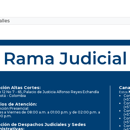
lles
Rama Judicial
ción Altas Cortes:
Cana
e 12 No 7 - 65, Palacio de Justicia Alfonso Reyes Echandía
Estos
otá - Colombia
Con
(+5
Cor
ios de Atención:
(+5
ción Presencial:
Con
s a Viernes de 08:00 a.m. a 01:00 p.m. y de 02:00 p.m. a
(+5
00 p.m.
Com
(+5
ción de Despachos Judiciales y Sedes
Cor
istrativas:
(+5