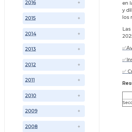
2016
en l
y d
los 
2015
Las
2014
202
✅
Av
2013
✅
In
2012
✅
C
2011
Res
2010
Secc
2009
2008