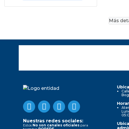
Más deta
Ubica
Call
Bog
Horar
Aten
Lune
05:
Nuestras redes sociales:
Ubica
Estos
No son canales oficiales
para
admin
tramitar
PQRSDF