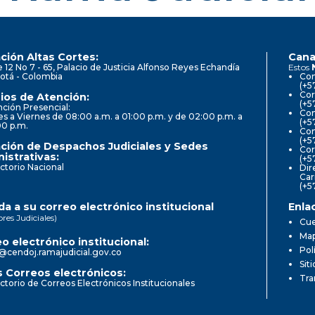
ción Altas Cortes:
Cana
e 12 No 7 - 65, Palacio de Justicia Alfonso Reyes Echandía
Estos
otá - Colombia
Con
(+5
Cor
ios de Atención:
(+5
ción Presencial:
Con
s a Viernes de 08:00 a.m. a 01:00 p.m. y de 02:00 p.m. a
(+5
00 p.m.
Com
(+5
ción de Despachos Judiciales y Sedes
Cor
istrativas:
(+5
ctorio Nacional
Dir
Car
(+5
a a su correo electrónico institucional
Enla
ores Judiciales)
Cue
Map
o electrónico institucional:
Pol
@cendoj.ramajudicial.gov.co
Sit
 Correos electrónicos:
Tra
ctorio de Correos Electrónicos Institucionales