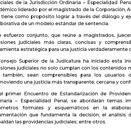
iciales de la Jurisdicción Ordinaria – Especialidad Pe
démico liderado por el magistrado de la Corporación, 
tiene como propósito lograr a través del diálogo y eje
aborativa de un modelo estándar de sentencia.
e esfuerzo conjunto, que reúne a magistrados, jue
isiones judiciales más claras, concisas y compren
ramienta estratégica para una justicia verdaderamente 
Consejo Superior de la Judicatura ha iniciado esta ini
siones judiciales no solo cumplan con los contenidos m
 también, sean comprensibles para los usuarios de
moviendo una justicia más transparente, cercana y conf
el primer Encuentro de Estandarización de Providenci
inaria – Especialidad Penal, se abordarán temas i
ámetros formales y esquemáticos en la elaboració
umentación que fundamenta la decisión, el análisis 
aldan las providencias judiciales; entre otros.