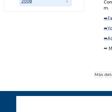
2008
Coné
m.
➡️F
➡️Y
➡️A
➡️
M
Más deta