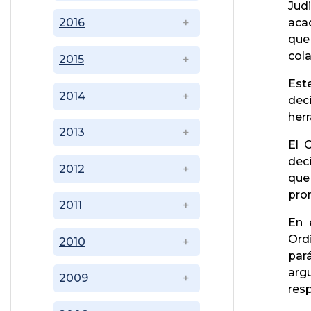
Jud
aca
2016
que 
col
2015
Est
2014
dec
her
2013
El 
deci
2012
que
pro
2011
En 
Ord
2010
par
arg
2009
resp