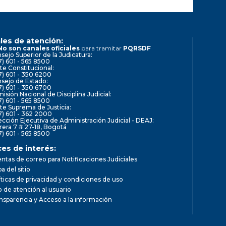
les de atención:
No son canales oficiales
para tramitar
PQRSDF
sejo Superior de la Judicatura:
7) 601 - 565 8500
te Constitucional:
7) 601 - 350 6200
sejo de Estado:
7) 601 - 350 6700
isión Nacional de Disciplina Judicial:
7) 601 - 565 8500
te Suprema de Justicia:
7) 601 - 362 2000
ección Ejecutiva de Administración Judicial - DEAJ:
rera 7 # 27-18, Bogotá
7) 601 - 565 8500
ces de interés:
ntas de correo para Notificaciones Judiciales
a del sitio
íticas de privacidad y condiciones de uso
io de atención al usuario
nsparencia y Acceso a la información