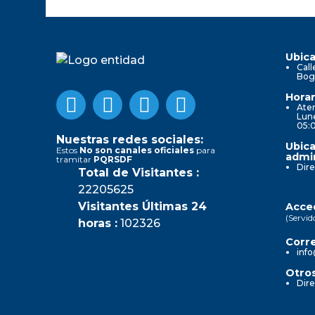
Ubica
Call
Bog
Horar
Aten
Lune
05:
Nuestras redes sociales:
Ubica
Estos
No son canales oficiales
para
admin
tramitar
PQRSDF
Dire
Total de Visitantes :
22205625
Visitantes Últimas 24
Acced
(Servid
horas :
102326
Corre
info
Otros
Dire