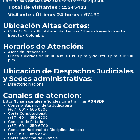
Estos
para tramitar
No son canales oficiales
PQRSDF
Total de Visitantes :
22245422
Visitantes Últimas 24 horas :
67490
Ubicación Altas Cortes:
Calle 12 No 7 - 65, Palacio de Justicia Alfonso Reyes Echandía
Bogotá - Colombia
Horarios de Atención:
Atención Presencial:
Lunes a Viernes de 08:00 a.m. a 01:00 p.m. y de 02:00 p.m. a 05:00
p.m.
Ubicación de Despachos Judiciales
y Sedes administrativas:
Directorio Nacional
Canales de atención:
Estos
para tramitar
No son canales oficiales
PQRSDF
Consejo Superior de la Judicatura:
(+57) 601 - 565 8500
Corte Constitucional:
(+57) 601 - 350 6200
Consejo de Estado:
(+57) 601 - 350 6700
Comisión Nacional de Disciplina Judicial:
(+57) 601 - 565 8500
Corte Suprema de Justicia: