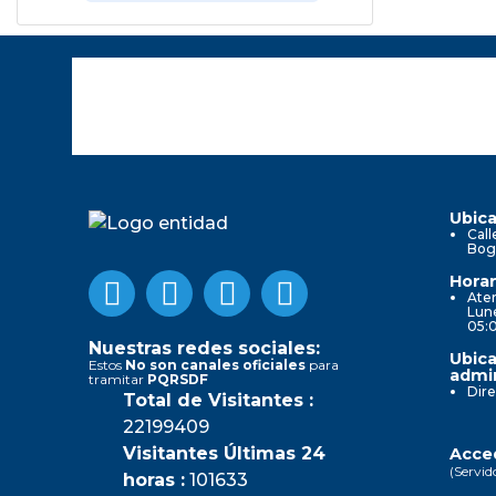
Ubica
Call
Bog
Horar
Aten
Lune
05:
Nuestras redes sociales:
Ubica
Estos
No son canales oficiales
para
admin
tramitar
PQRSDF
Dire
Total de Visitantes :
22199409
Visitantes Últimas 24
Acced
(Servid
horas :
101633