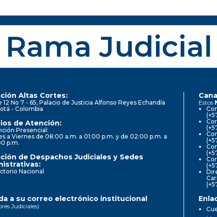
Rama Judicial
ción Altas Cortes:
Cana
e 12 No 7 - 65, Palacio de Justicia Alfonso Reyes Echandía
Estos
otá - Colombia
Con
(+5
Cor
ios de Atención:
(+5
ción Presencial:
Con
s a Viernes de 08:00 a.m. a 01:00 p.m. y de 02:00 p.m. a
(+5
00 p.m.
Com
(+5
ción de Despachos Judiciales y Sedes
Cor
istrativas:
(+5
ctorio Nacional
Dir
Car
(+5
a a su correo electrónico institucional
Enla
ores Judiciales)
Cue