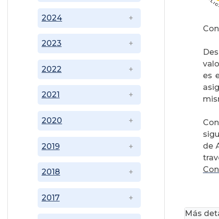
2024
Conv
2023
Des
val
2022
es 
asi
2021
mis
2020
Con
sigu
de A
2019
trav
Cons
2018
2017
Más deta