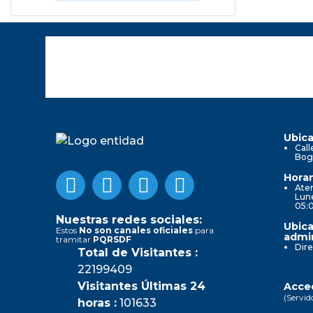
Ubica
Call
Bog
Horar
Aten
Lune
05:
Nuestras redes sociales:
Ubica
Estos
No son canales oficiales
para
admin
tramitar
PQRSDF
Dire
Total de Visitantes :
22199409
Visitantes Últimas 24
Acced
(Servid
horas :
101633