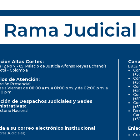
Rama Judicial
ción Altas Cortes:
Cana
e 12 No 7 - 65, Palacio de Justicia Alfonso Reyes Echandía
Estos
otá - Colombia
Con
(+5
Cor
ios de Atención:
(+5
ción Presencial:
Con
s a Viernes de 08:00 a.m. a 01:00 p.m. y de 02:00 p.m. a
(+5
00 p.m.
Com
(+5
ción de Despachos Judiciales y Sedes
Cor
istrativas:
(+5
ctorio Nacional
Dir
Car
(+5
a a su correo electrónico institucional
Enla
ores Judiciales)
Cue