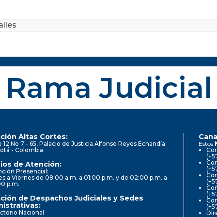
lles
Rama Judicial
ción Altas Cortes:
Cana
e 12 No 7 - 65, Palacio de Justicia Alfonso Reyes Echandía
Estos
otá - Colombia
Con
(+5
Cor
ios de Atención:
(+5
ción Presencial:
Con
s a Viernes de 08:00 a.m. a 01:00 p.m. y de 02:00 p.m. a
(+5
00 p.m.
Com
(+5
ción de Despachos Judiciales y Sedes
Cor
istrativas:
(+5
ctorio Nacional
Dir