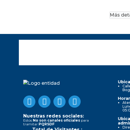
Más deta
Ubica
Call
Bog
Horar
Aten
Lune
05:
Nuestras redes sociales:
Ubica
Estos
No son canales oficiales
para
admin
tramitar
PQRSDF
Dire
Total de Visitantes :