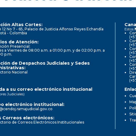
ción Altas Cortes:
Cana
e 12 No 7 - 65, Palacio de Justicia Alfonso Reyes Echandía
Estos
otá - Colombia
Con
(+5
Cor
ios de Atención:
(+5
ción Presencial:
Con
s a Viernes de 08:00 a.m. a 01:00 p.m. y de 02:00 p.m. a
(+5
00 p.m.
Com
(+5
ción de Despachos Judiciales y Sedes
Cor
istrativas:
(+5
ctorio Nacional
Dir
Car
(+5
a a su correo electrónico institucional
Enla
ores Judiciales)
Cue
Map
o electrónico institucional:
Pol
@cendoj.ramajudicial.gov.co
Sit
 Correos electrónicos:
Tra
ctorio de Correos Electrónicos Institucionales