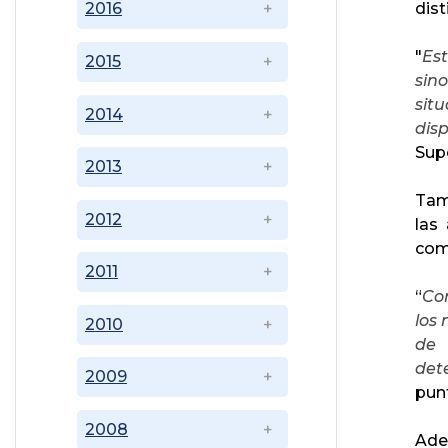
dist
2016
"
Est
2015
sin
sit
2014
dis
Supe
2013
Tam
2012
las
como
2011
“
Com
los
2010
de 
det
2009
punt
2008
Ade