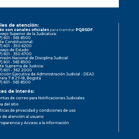
les de atención:
No son canales oficiales
para tramitar
PQRSDF
sejo Superior de la Judicatura:
7) 601 - 565 8500
te Constitucional:
7) 601 - 350 6200
sejo de Estado:
7) 601 - 350 6700
isión Nacional de Disciplina Judicial:
7) 601 - 565 8500
te Suprema de Justicia:
7) 601 - 362 2000
ección Ejecutiva de Administración Judicial - DEAJ:
rera 7 # 27-18, Bogotá
7) 601 - 565 8500
ces de interés:
ntas de correo para Notificaciones Judiciales
a del sitio
íticas de privacidad y condiciones de uso
io de atención al usuario
nsparencia y Acceso a la información