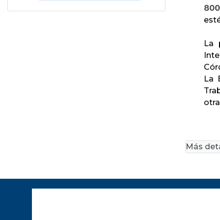
800
est
La 
Inte
Cór
La 
Tra
otr
Más deta