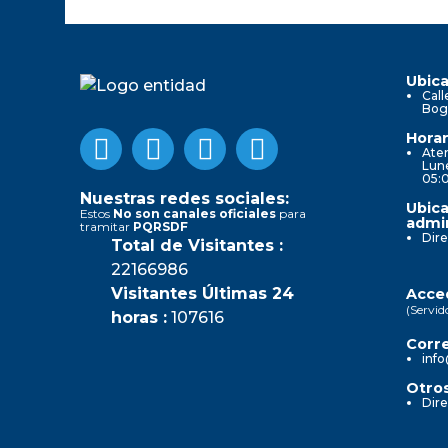
Ubica
Call
Bog
Horar
Aten
Lune
05:
Nuestras redes sociales:
Ubica
Estos
No son canales oficiales
para
admin
tramitar
PQRSDF
Dire
Total de Visitantes :
22166986
Visitantes Últimas 24
Acced
(Servid
horas :
107616
Corre
info
Otros
Dire