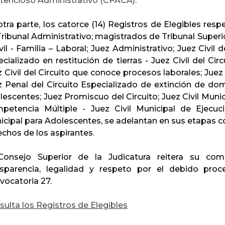
tencioso Administrativo (CPACA).
otra parte, los catorce (14) Registros de Elegibles res
ribunal Administrativo; magistrados de Tribunal Superior 
vil - Familia – Laboral; Juez Administrativo; Juez Civil de
cializado en restitución de tierras - Juez Civil del Ci
 Civil del Circuito que conoce procesos laborales; Juez
z Penal del Circuito Especializado de extinción de domi
lescentes; Juez Promiscuo del Circuito; Juez Civil Muni
petencia Múltiple - Juez Civil Municipal de Ejecu
icipal para Adolescentes, se adelantan en sus etapas c
echos de los aspirantes
.
Consejo Superior de la Judicatura reitera su com
nsparencia, legalidad y respeto por el debido pro
vocatoria 27.
ulta los Registros de Elegibles