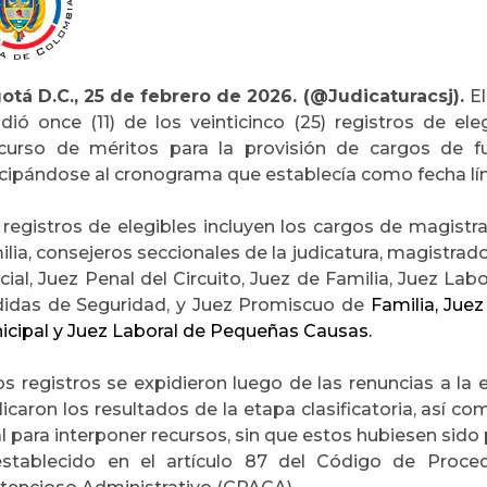
otá D.C., 25 de febrero de 2026. (@Judicaturacsj).
El
idió
once (11) de los veintic
inco (25) registros de el
curso de méritos para la provisión de cargos de fu
cipándose al cronograma que establecía como fecha lími
 registros de elegibles incluyen los cargos de magistra
lia, consejeros seccionales de la judicatura, magistrad
cial, Juez Penal del Circuito, Juez de Familia, Juez La
idas de Seguridad, y Juez Promiscuo de
Familia, Jue
icipal y Juez Laboral de Pequeñas Causas.
s registros se expidieron luego de las renuncias a la 
icaron los resultados de la etapa clasificatoria, así c
al para interponer recursos, sin que estos hubiesen sid
establecido en el artículo 87 del Código de Proce