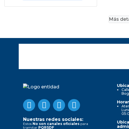
Más deta
Ubica
Call
Bog
Horar
Aten
Lune
05:
Nuestras redes sociales:
Ubica
Estos
No son canales oficiales
para
admin
tramitar
PQRSDF