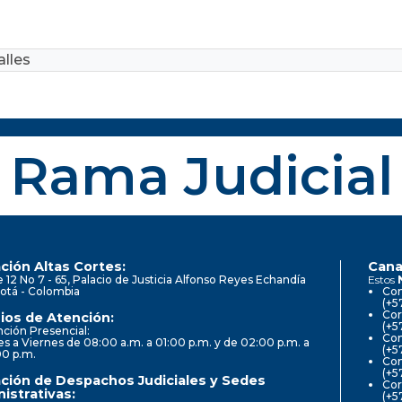
lles
Rama Judicial
ción Altas Cortes:
Cana
e 12 No 7 - 65, Palacio de Justicia Alfonso Reyes Echandía
Estos
otá - Colombia
Con
(+5
Cor
ios de Atención:
(+5
ción Presencial:
Con
s a Viernes de 08:00 a.m. a 01:00 p.m. y de 02:00 p.m. a
(+5
00 p.m.
Com
(+5
ción de Despachos Judiciales y Sedes
Cor
istrativas:
(+5