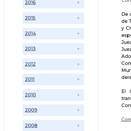
Con
2016
De 
2015
de T
y Ci
2014
espe
Juez
2013
Jue
Ado
Com
2012
Mun
der
2011
El 
2010
tra
Con
2009
Cons
2008