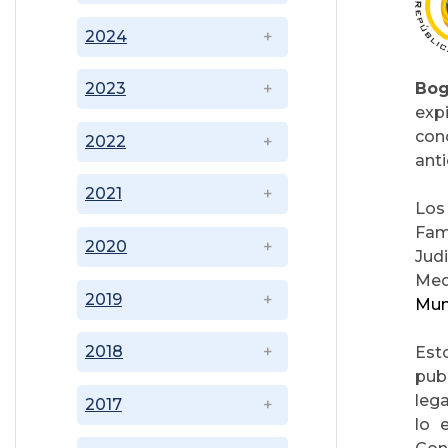
2024
Bog
2023
exp
con
2022
anti
2021
Los
Fami
2020
Judi
Med
2019
Mun
2018
Esto
publ
leg
2017
lo 