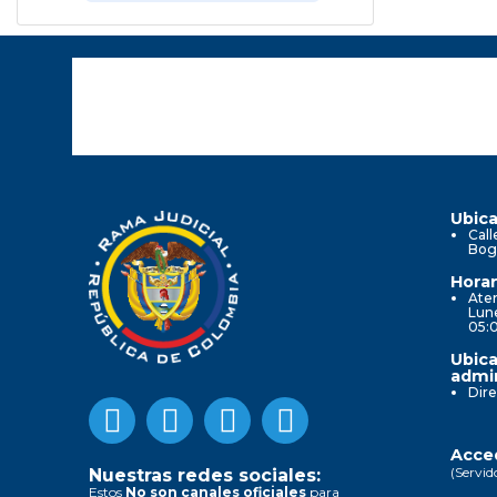
Ubica
Call
Bog
Horar
Aten
Lune
05:
Ubica
admin
Dire
Acced
(Servid
Nuestras redes sociales:
Estos
No son canales oficiales
para