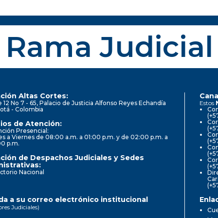
Rama Judicial
ción Altas Cortes:
Cana
e 12 No 7 - 65, Palacio de Justicia Alfonso Reyes Echandía
Estos
otá - Colombia
Con
(+5
Cor
ios de Atención:
(+5
ción Presencial:
Con
s a Viernes de 08:00 a.m. a 01:00 p.m. y de 02:00 p.m. a
(+5
00 p.m.
Com
(+5
ción de Despachos Judiciales y Sedes
Cor
istrativas:
(+5
ctorio Nacional
Dir
Car
(+5
a a su correo electrónico institucional
Enla
ores Judiciales)
Cue