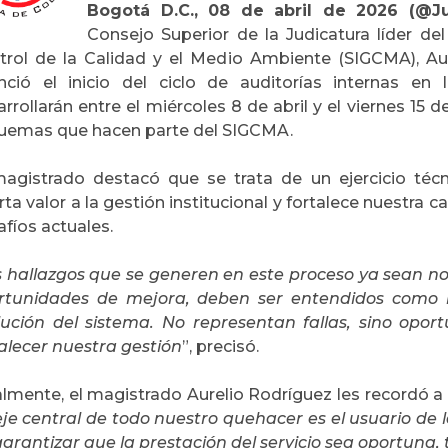
Bogotá D.C., 08 de abril de 2026 (@Ju
Consejo Superior de la Judicatura líder de
trol de la Calidad y el Medio Ambiente (SIGCMA), Au
nció el inicio del ciclo de auditorías internas en 
rrollarán entre el miércoles 8 de abril y el viernes 15
uemas que hacen parte del SIGCMA.
magistrado destacó que se trata de un ejercicio técni
ta valor a la gestión institucional y fortalece nuestra 
fíos actuales.
s hallazgos que se generen en este proceso ya sean n
rtunidades de mejora, deben ser entendidos como 
lución del sistema. No representan fallas, sino oport
talecer nuestra gestión
”, precisó.
lmente, el magistrado Aurelio Rodríguez les recordó a l
eje central de todo nuestro quehacer es el usuario de la
arantizar que la prestación del servicio sea oportuna,