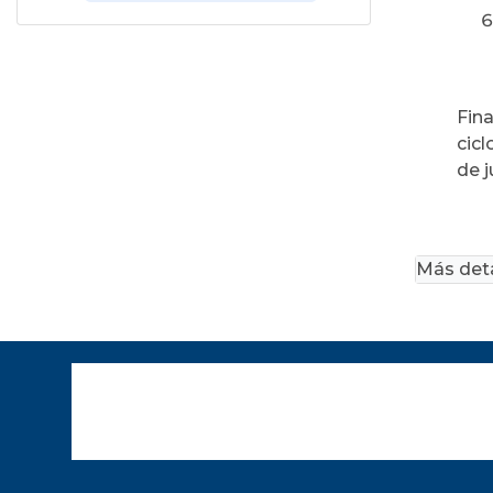
Fina
cicl
de j
Más deta