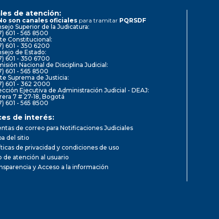
les de atención:
No son canales oficiales
para tramitar
PQRSDF
sejo Superior de la Judicatura:
7) 601 - 565 8500
te Constitucional:
7) 601 - 350 6200
sejo de Estado:
7) 601 - 350 6700
isión Nacional de Disciplina Judicial:
7) 601 - 565 8500
te Suprema de Justicia:
7) 601 - 362 2000
ección Ejecutiva de Administración Judicial - DEAJ:
rera 7 # 27-18, Bogotá
7) 601 - 565 8500
ces de interés:
ntas de correo para Notificaciones Judiciales
a del sitio
íticas de privacidad y condiciones de uso
io de atención al usuario
nsparencia y Acceso a la información