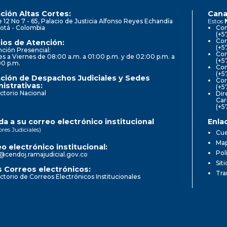
ción Altas Cortes:
Cana
e 12 No 7 - 65, Palacio de Justicia Alfonso Reyes Echandía
Estos
otá - Colombia
Con
(+5
Cor
ios de Atención:
(+5
ción Presencial:
Con
s a Viernes de 08:00 a.m. a 01:00 p.m. y de 02:00 p.m. a
(+5
00 p.m.
Com
(+5
ción de Despachos Judiciales y Sedes
Cor
istrativas:
(+5
ctorio Nacional
Dir
Car
(+5
a a su correo electrónico institucional
Enla
ores Judiciales)
Cue
Map
o electrónico institucional:
Pol
@cendoj.ramajudicial.gov.co
Sit
 Correos electrónicos:
Tra
ctorio de Correos Electrónicos Institucionales