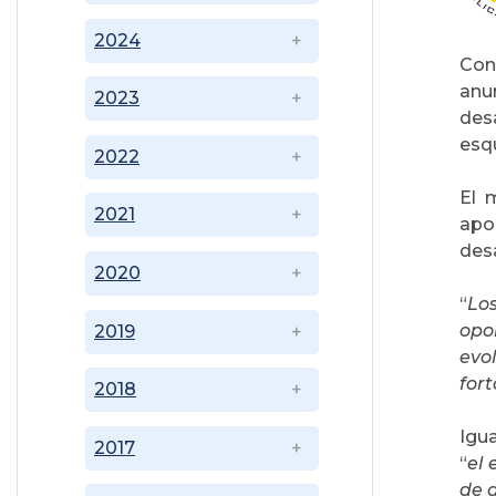
2024
Con
anu
2023
desa
esq
2022
El 
2021
apor
desa
2020
“
Lo
opo
2019
evo
for
2018
Igua
2017
“
el 
de g