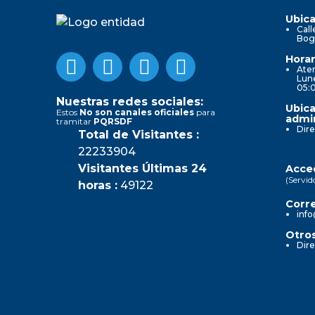
Ubica
Call
Bog
Horar
Aten
Lune
05:
Nuestras redes sociales:
Ubica
Estos
No son canales oficiales
para
admin
tramitar
PQRSDF
Dire
Total de Visitantes :
22233904
Visitantes Últimas 24
Acced
(Servid
horas :
49122
Corre
info
Otros
Dire