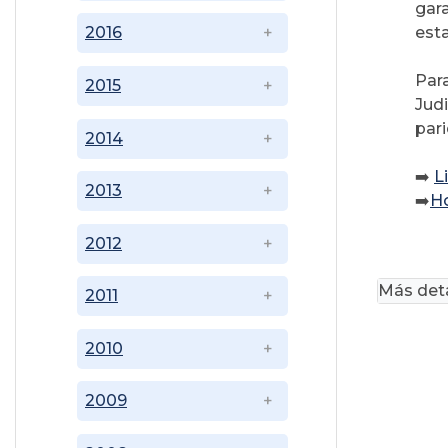
gar
esta
2016
Par
2015
Judi
par
2014
➡️
L
2013
➡️
Ho
2012
Más deta
2011
2010
2009