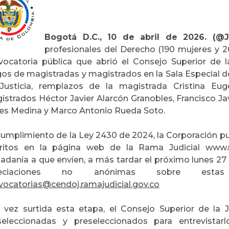
Bogotá D.C., 10 de abril de 2026. (@J
profesionales del Derecho (190 mujeres y 2
vocatoria pública que abrió el Consejo Superior de l
gos de magistradas y magistrados en la Sala Especial d
Justicia, remplazos de la magistrada Cristina Eu
istrados Héctor Javier Alarcón Granobles, Francisco Ja
es Medina y Marco Antonio Rueda Soto.
umplimiento de la Ley 2430 de 2024, la Corporación publ
critos en la página web de la Rama Judicial www.ra
dadanía a que envíen, a más tardar el próximo lunes 27 
reciaciones no anónimas sobre estas
vocatorias@cendoj.ramajudicial.gov.co
 vez surtida esta etapa, el Consejo Superior de la J
seleccionadas y preseleccionados para entrevistar