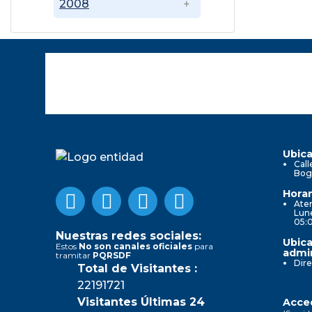
2008
Ubica
Call
Bog
Horar
Aten
Lune
05:
Nuestras redes sociales:
Ubica
Estos
No son canales oficiales
para
admin
tramitar
PQRSDF
Dire
Total de Visitantes :
22191721
Visitantes Últimas 24
Acced