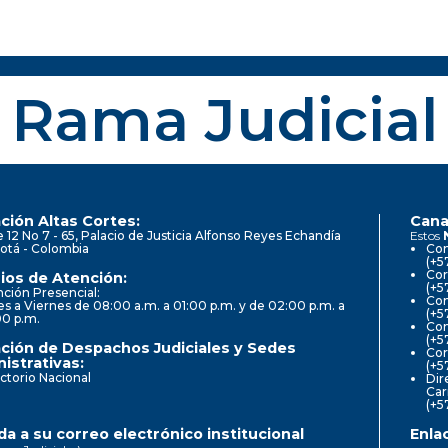
Rama Judicial
ción Altas Cortes:
Cana
e 12 No 7 - 65, Palacio de Justicia Alfonso Reyes Echandía
Estos
otá - Colombia
Con
(+5
Cor
ios de Atención:
(+5
ción Presencial:
Con
s a Viernes de 08:00 a.m. a 01:00 p.m. y de 02:00 p.m. a
(+5
00 p.m.
Com
(+5
ción de Despachos Judiciales y Sedes
Cor
istrativas:
(+5
ctorio Nacional
Dir
Car
(+5
a a su correo electrónico institucional
Enla