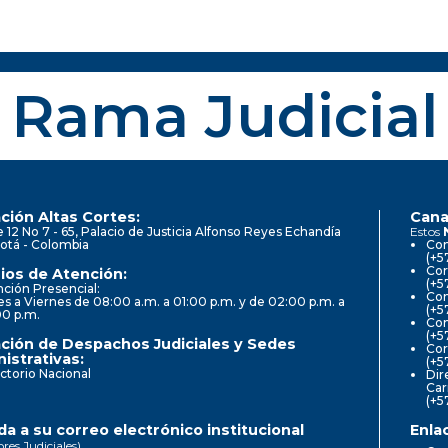
Rama Judicial
ción Altas Cortes:
Cana
e 12 No 7 - 65, Palacio de Justicia Alfonso Reyes Echandía
Estos
otá - Colombia
Con
(+5
Cor
ios de Atención:
(+5
ción Presencial:
Con
s a Viernes de 08:00 a.m. a 01:00 p.m. y de 02:00 p.m. a
(+5
00 p.m.
Com
(+5
ción de Despachos Judiciales y Sedes
Cor
istrativas:
(+5
ctorio Nacional
Dir
Car
(+5
a a su correo electrónico institucional
Enla
ores Judiciales)