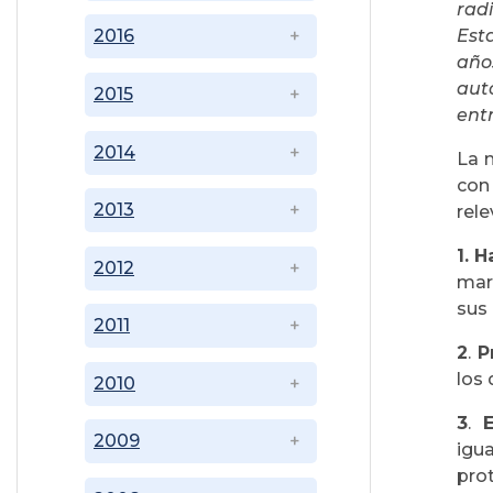
rad
Est
2016
años
aut
2015
entr
2014
La 
con
2013
rele
1.
H
2012
mar
sus 
2011
2
.
P
los
2010
3
.
2009
igu
pro