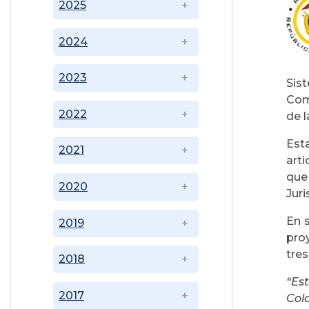
2025
2024
2023
Sist
Com
2022
de l
Esta
2021
art
que
2020
Juri
En s
2019
pro
tre
2018
“Es
2017
Col