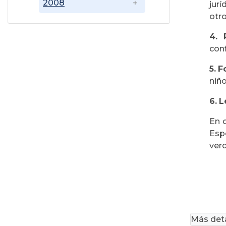
2008
jurí
otro
4.
con
5.
F
niño
6.
L
En 
Esp
verd
Más deta