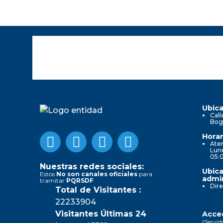
Ubica
Call
Bog
Horar
Aten
Lune
05:
Nuestras redes sociales:
Ubica
Estos
No son canales oficiales
para
admin
tramitar
PQRSDF
Dire
Total de Visitantes :
22233904
Visitantes Últimas 24
Acced
(Servid