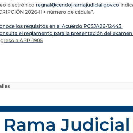
reo electrónico
regnal@cendoj.ramajudicial.gov.co
indic
CRIPCIÓN 2026-II + número de cédula”.
Conoce los requisitos en el Acuerdo PCSJA26-12443
onsulta el reglamento para la presentación del examen 
ngreso a APP-1905
lles
Rama Judicial