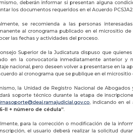
 mismo, deberán informar si presentan alguna condici
untar los documentos requeridos en el Acuerdo PCSJA2
almente, se recomienda a las personas interesadas
manente al cronograma publicado en el micrositio de l
cer las fechas y actividades del proceso.
Consejo Superior de la Judicatura dispuso que quien
ado en la convocatoria inmediatamente anterior y 
aje nacional, pero deseen volver a presentarse en la apl
cuerdo al cronograma que se publique en el micrositio d
mismo, la Unidad de Registro Nacional de Abogados y 
ndará soporte técnico durante la etapa de inscripcione
sirnasoporte@deaj.ramajudicial.gov.co
, indicando en el
6-II + número de cédula”
.
almente, para la corrección o modificación de la inform
nscripción, el usuario deberá realizar la solicitud dur