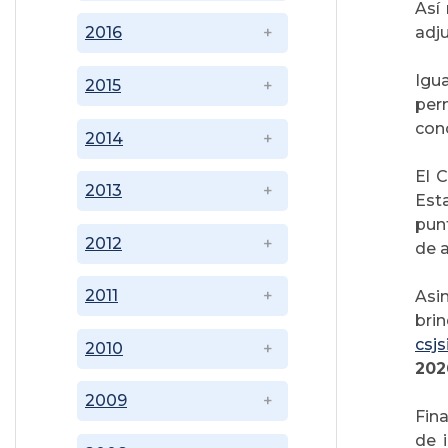
Así
adj
2016
Igu
2015
per
cono
2014
El 
2013
Est
punt
2012
de a
2011
Asi
bri
csj
2010
202
2009
Fin
de i