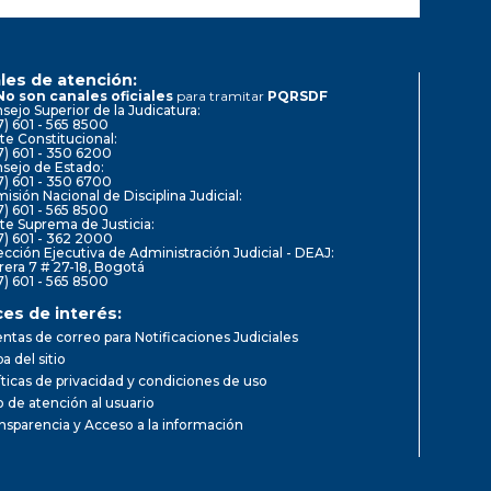
les de atención:
No son canales oficiales
para tramitar
PQRSDF
sejo Superior de la Judicatura:
7) 601 - 565 8500
te Constitucional:
7) 601 - 350 6200
sejo de Estado:
7) 601 - 350 6700
isión Nacional de Disciplina Judicial:
7) 601 - 565 8500
te Suprema de Justicia:
7) 601 - 362 2000
ección Ejecutiva de Administración Judicial - DEAJ:
rera 7 # 27-18, Bogotá
7) 601 - 565 8500
ces de interés:
ntas de correo para Notificaciones Judiciales
a del sitio
íticas de privacidad y condiciones de uso
io de atención al usuario
nsparencia y Acceso a la información