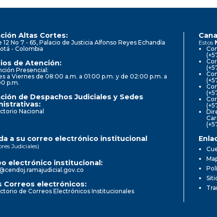
ción Altas Cortes:
Cana
e 12 No 7 - 65, Palacio de Justicia Alfonso Reyes Echandía
Estos
otá - Colombia
Con
(+5
Cor
ios de Atención:
(+5
ción Presencial:
Con
s a Viernes de 08:00 a.m. a 01:00 p.m. y de 02:00 p.m. a
(+5
00 p.m.
Com
(+5
ción de Despachos Judiciales y Sedes
Cor
istrativas:
(+5
ctorio Nacional
Dir
Car
(+5
a a su correo electrónico institucional
Enla
ores Judiciales)
Cue
Map
o electrónico institucional:
Pol
@cendoj.ramajudicial.gov.co
Sit
 Correos electrónicos:
Tra
ctorio de Correos Electrónicos Institucionales