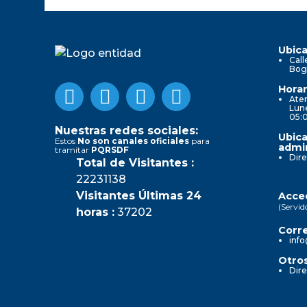
Ubica
Call
Bog
Horar
Aten
Lune
05:
Nuestras redes sociales:
Ubica
Estos
No son canales oficiales
para
admin
tramitar
PQRSDF
Dire
Total de Visitantes :
22231138
Visitantes Últimas 24
Acced
(Servid
horas :
37202
Corre
info
Otros
Dire