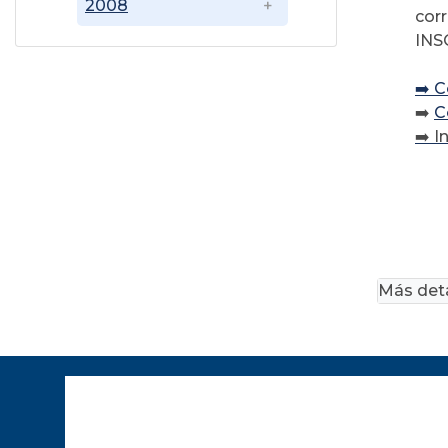
2008
cor
INS
➡️ 
➡️
C
➡️
I
Más deta