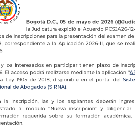
Bogotá D.C., 05 de mayo de 2026 (@Judic
la Judicatura expidió el Acuerdo PCSJA26-124
pa de inscripciones para la presentación del examen de 
8, correspondiente a la Aplicación 2026-II, que se re
6.
y los interesados en participar tienen plazo de inscri
6. El acceso podrá realizarse mediante la
aplicación “
A
la Ley 1905 de 2018, disponible en el portal del
Sist
ional de Abogados (SIRNA)
.
a la inscripción, las y los aspirantes deberán ingr
istrado al módulo “Nueva inscripción” y diligenciar 
ormación requerida sobre su formación académica, 
sentación.