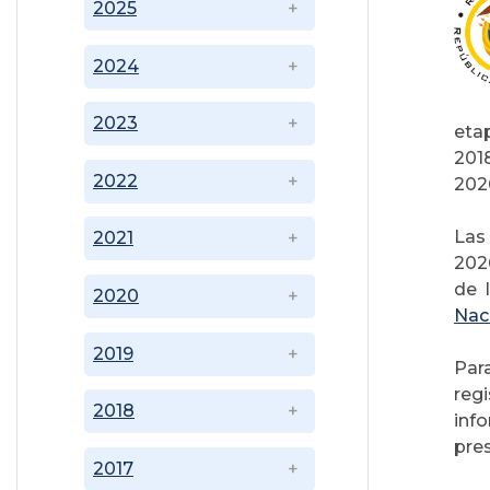
2025
2024
2023
eta
201
2022
202
Las 
2021
202
de 
2020
Nac
2019
Par
reg
2018
inf
pre
2017