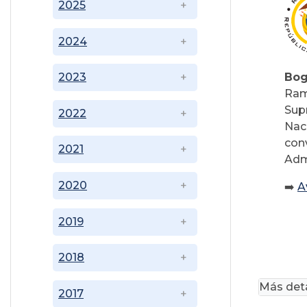
2025
2024
Bog
2023
Ram
Sup
2022
Nac
con
2021
Adm
2020
➡️
A
2019
2018
Más deta
2017