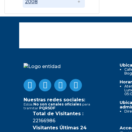
2008
Ubica
Call
Bog
Horar
Aten
Lune
05:
Nuestras redes sociales:
Ubica
Estos
No son canales oficiales
para
admin
tramitar
PQRSDF
Dire
Total de Visitantes :
22166986
Visitantes Últimas 24
Acced