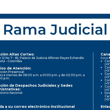
Rama Judicial
ción Altas Cortes:
Cana
e 12 No 7 - 65, Palacio de Justicia Alfonso Reyes Echandía
Estos
otá - Colombia
Con
(+5
Cor
ios de Atención:
(+5
ción Presencial:
Con
s a Viernes de 08:00 a.m. a 01:00 p.m. y de 02:00 p.m. a
(+5
00 p.m.
Com
(+5
ción de Despachos Judiciales y Sedes
Cor
istrativas:
(+5
ctorio Nacional
Dir
Car
(+5
a a su correo electrónico institucional
Enla