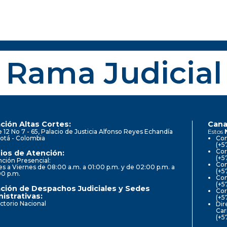
Rama Judicial
ción Altas Cortes:
Cana
e 12 No 7 - 65, Palacio de Justicia Alfonso Reyes Echandía
Estos
otá - Colombia
Con
(+5
Cor
ios de Atención:
(+5
ción Presencial:
Con
s a Viernes de 08:00 a.m. a 01:00 p.m. y de 02:00 p.m. a
(+5
00 p.m.
Com
(+5
ción de Despachos Judiciales y Sedes
Cor
istrativas:
(+5
ctorio Nacional
Dir
Car
(+5