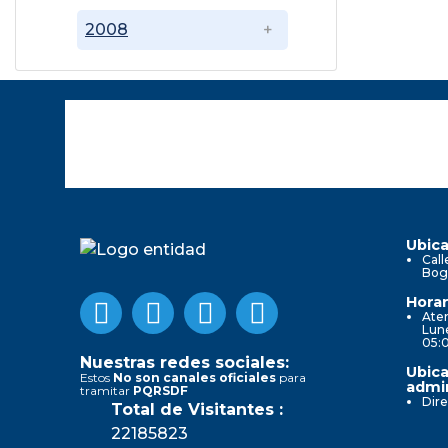
2008
Ubica
Call
Bog
Horar
Aten
Lune
05:
Nuestras redes sociales:
Ubica
Estos
No son canales oficiales
para
admin
tramitar
PQRSDF
Dire
Total de Visitantes :
22185823