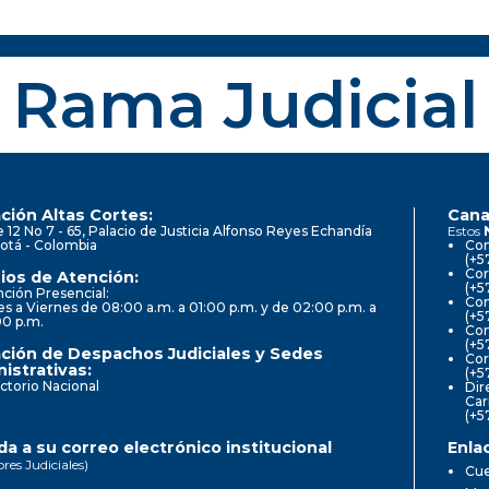
Rama Judicial
ción Altas Cortes:
Cana
e 12 No 7 - 65, Palacio de Justicia Alfonso Reyes Echandía
Estos
otá - Colombia
Con
(+5
Cor
ios de Atención:
(+5
ción Presencial:
Con
s a Viernes de 08:00 a.m. a 01:00 p.m. y de 02:00 p.m. a
(+5
00 p.m.
Com
(+5
ción de Despachos Judiciales y Sedes
Cor
istrativas:
(+5
ctorio Nacional
Dir
Car
(+5
a a su correo electrónico institucional
Enla
ores Judiciales)
Cue