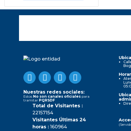
Ubica
Call
Bog
Horar
Aten
Lune
05:
Nuestras redes sociales:
Ubica
Estos
No son canales oficiales
para
admin
tramitar
PQRSDF
Dire
Total de Visitantes :
22157154
Visitantes Últimas 24
Acced
(Servid
horas :
160964