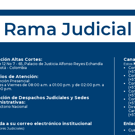
Rama Judicial
ción Altas Cortes:
Cana
e 12 No 7 - 65, Palacio de Justicia Alfonso Reyes Echandía
Estos
otá - Colombia
Con
(+5
Cor
ios de Atención:
(+5
ción Presencial:
Con
s a Viernes de 08:00 a.m. a 01:00 p.m. y de 02:00 p.m. a
(+5
00 p.m.
Com
(+5
ción de Despachos Judiciales y Sedes
Cor
istrativas:
(+5
ctorio Nacional
Dir
Car
(+5
a a su correo electrónico institucional
Enla
ores Judiciales)
Cue