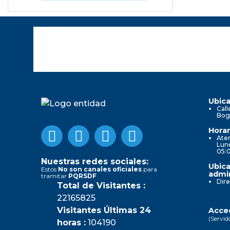
Ubica
Call
Bog
Horar
Aten
Lune
05:
Nuestras redes sociales:
Ubica
Estos
No son canales oficiales
para
admin
tramitar
PQRSDF
Dire
Total de Visitantes :
22165825
Visitantes Últimas 24
Acced
(Servid
horas :
104190