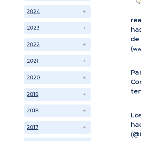
2024
rea
2023
ha
d
2022
(
ww
2021
Pa
2020
Co
te
2019
2018
Lo
ha
2017
(@