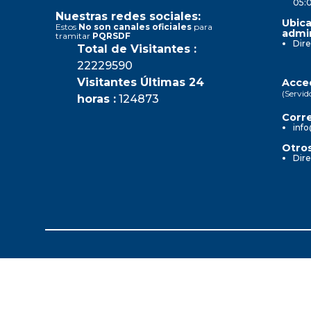
05:
Nuestras redes sociales:
Ubica
Estos
No son canales oficiales
para
admin
tramitar
PQRSDF
Dire
Total de Visitantes :
22229590
Visitantes Últimas 24
Acced
(Servid
horas :
124873
Corre
info
Otros
Dire