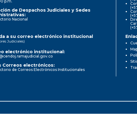
00 p.m.
Com
(+5
ción de Despachos Judiciales y Sedes
Cor
istrativas:
(+5
ctorio Nacional
Dir
Car
(+5
a a su correo electrónico institucional
Enla
ores Judiciales)
Cue
Map
o electrónico institucional:
Pol
@cendoj.ramajudicial.gov.co
Sit
 Correos electrónicos:
Tra
ctorio de Correos Electrónicos Institucionales