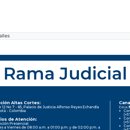
lles
Rama Judicial
ción Altas Cortes:
Cana
e 12 No 7 - 65, Palacio de Justicia Alfonso Reyes Echandía
Estos
otá - Colombia
Con
(+5
Cor
ios de Atención:
(+5
ción Presencial:
Con
s a Viernes de 08:00 a.m. a 01:00 p.m. y de 02:00 p.m. a
(+5