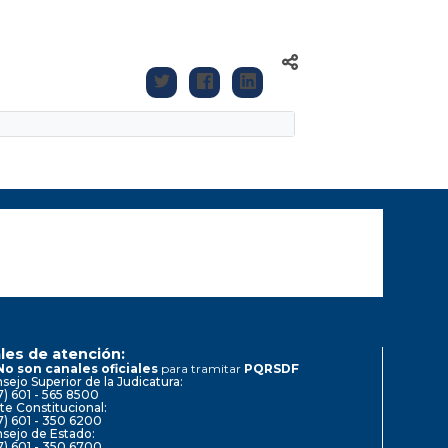
les de atención:
No son canales oficiales
para tramitar
PQRSDF
sejo Superior de la Judicatura:
7) 601 - 565 8500
te Constitucional:
7) 601 - 350 6200
sejo de Estado:
7) 601 - 350 6700