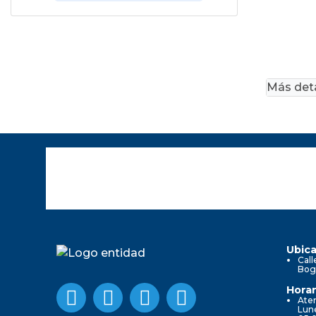
Más deta
Ubica
Call
Bog
Horar
Aten
Lune