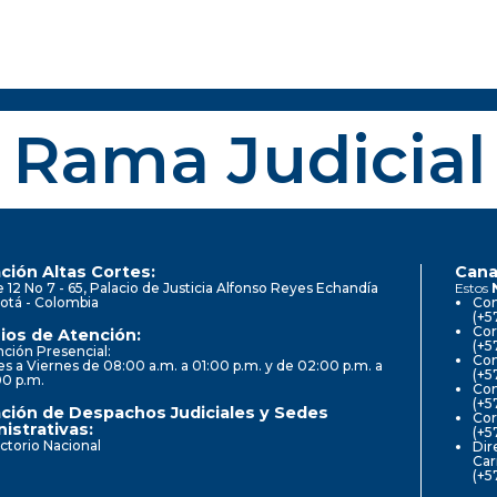
Rama Judicial
ción Altas Cortes:
Cana
e 12 No 7 - 65, Palacio de Justicia Alfonso Reyes Echandía
Estos
otá - Colombia
Con
(+5
Cor
ios de Atención:
(+5
ción Presencial:
Con
s a Viernes de 08:00 a.m. a 01:00 p.m. y de 02:00 p.m. a
(+5
00 p.m.
Com
(+5
ción de Despachos Judiciales y Sedes
Cor
istrativas:
(+5
ctorio Nacional
Dir
Car
(+5