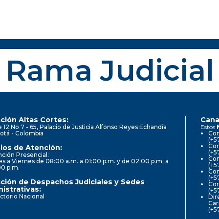
Rama Judicial
ción Altas Cortes:
Cana
e 12 No 7 - 65, Palacio de Justicia Alfonso Reyes Echandía
Estos
otá - Colombia
Con
(+5
Cor
ios de Atención:
(+5
ción Presencial:
Con
s a Viernes de 08:00 a.m. a 01:00 p.m. y de 02:00 p.m. a
(+5
00 p.m.
Com
(+5
ción de Despachos Judiciales y Sedes
Cor
istrativas:
(+5
ctorio Nacional
Dir
Car
(+5