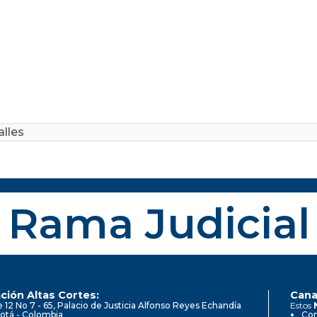
lles
Rama Judicial
ción Altas Cortes:
Cana
e 12 No 7 - 65, Palacio de Justicia Alfonso Reyes Echandía
Estos
otá - Colombia
Con