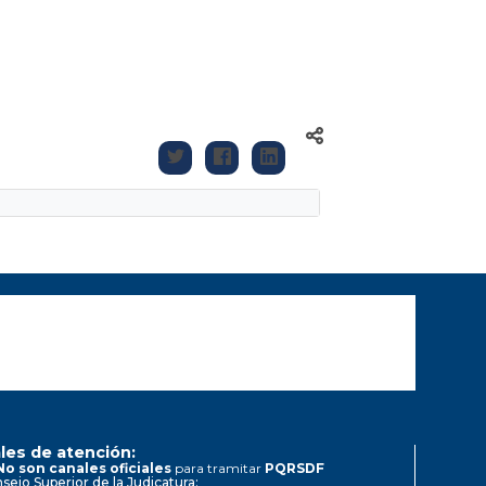
les de atención:
No son canales oficiales
para tramitar
PQRSDF
sejo Superior de la Judicatura: