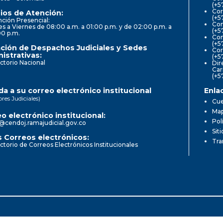
(+5
Cor
ios de Atención:
(+5
ción Presencial:
Con
s a Viernes de 08:00 a.m. a 01:00 p.m. y de 02:00 p.m. a
(+5
00 p.m.
Com
(+5
ción de Despachos Judiciales y Sedes
Cor
istrativas:
(+5
ctorio Nacional
Dir
Car
(+5
a a su correo electrónico institucional
Enla
ores Judiciales)
Cue
Map
o electrónico institucional:
Pol
@cendoj.ramajudicial.gov.co
Sit
 Correos electrónicos:
Tra
ctorio de Correos Electrónicos Institucionales