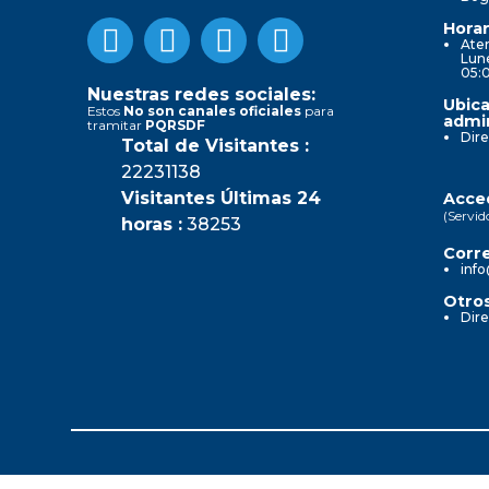
Horar
Aten
Lune
05:
Nuestras redes sociales:
Ubica
Estos
No son canales oficiales
para
admin
tramitar
PQRSDF
Dire
Total de Visitantes :
22231138
Visitantes Últimas 24
Acced
(Servid
horas :
38253
Corre
info
Otros
Dire