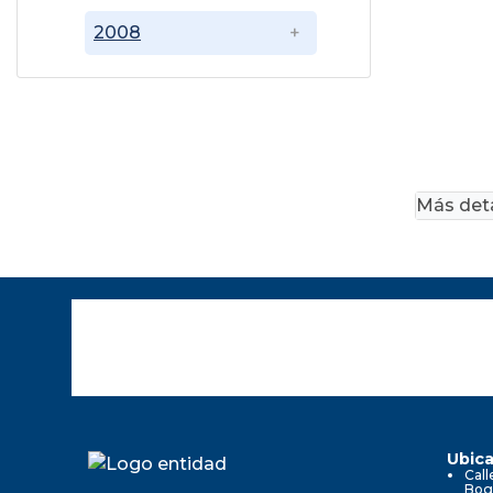
2008
Más deta
Ubica
Call
Bog