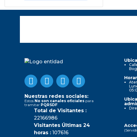
Ubica
Call
Bog
Horar
Aten
Lune
05:
Nuestras redes sociales:
Ubica
Estos
No son canales oficiales
para
admin
tramitar
PQRSDF
Dire
Total de Visitantes :
22166986
Visitantes Últimas 24
Acced
(Servid
horas :
107616