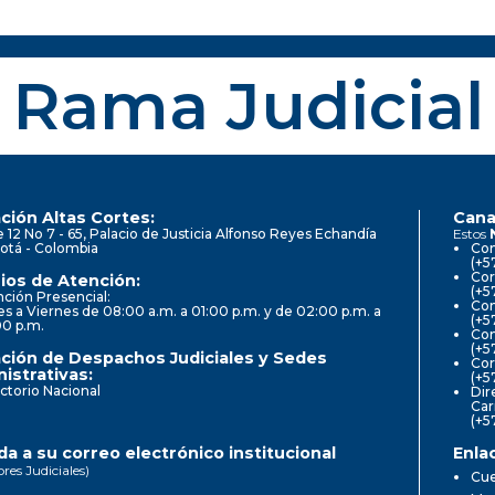
Rama Judicial
ción Altas Cortes:
Cana
e 12 No 7 - 65, Palacio de Justicia Alfonso Reyes Echandía
Estos
otá - Colombia
Con
(+5
Cor
ios de Atención:
(+5
ción Presencial:
Con
s a Viernes de 08:00 a.m. a 01:00 p.m. y de 02:00 p.m. a
(+5
00 p.m.
Com
(+5
ción de Despachos Judiciales y Sedes
Cor
istrativas:
(+5
ctorio Nacional
Dir
Car
(+5
a a su correo electrónico institucional
Enla
ores Judiciales)
Cue