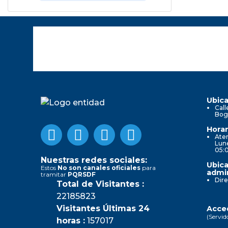
Ubica
Call
Bog
Horar
Aten
Lune
05:
Nuestras redes sociales:
Ubica
Estos
No son canales oficiales
para
admin
tramitar
PQRSDF
Dire
Total de Visitantes :
22185823
Visitantes Últimas 24
Acced
(Servid
horas :
157017