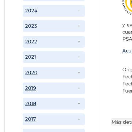
2024
y e
2023
cua
PSA
2022
Acu
2021
Ori
2020
Fech
Fec
2019
Fuen
2018
2017
Más deta