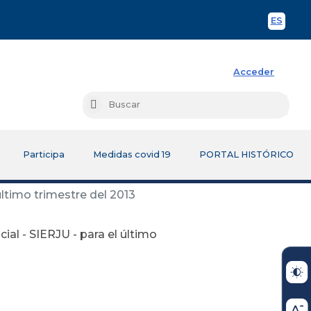
ES
Spani
Acceder
Busc
Buscar
Participa
Medidas covid 19
PORTAL HISTÓRICO
último trimestre del 2013
al - SIERJU - para el último