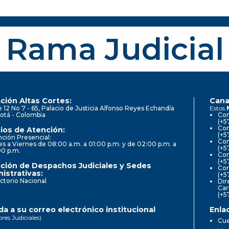
Rama Judicial
ción Altas Cortes:
Cana
e 12 No 7 - 65, Palacio de Justicia Alfonso Reyes Echandía
Estos
otá - Colombia
Con
(+5
Cor
ios de Atención:
(+5
ción Presencial:
Con
s a Viernes de 08:00 a.m. a 01:00 p.m. y de 02:00 p.m. a
(+5
00 p.m.
Com
(+5
ción de Despachos Judiciales y Sedes
Cor
istrativas:
(+5
ctorio Nacional
Dir
Car
(+5
a a su correo electrónico institucional
Enla
ores Judiciales)
Cue