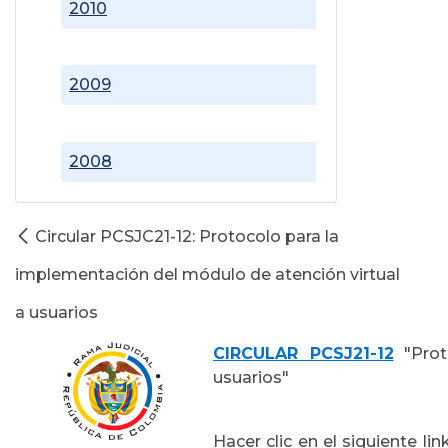
2010
2009
2008
Circular PCSJC21-12: Protocolo para la
implementación del módulo de atención virtual
a usuarios
CIRCULAR PCSJ21-12
"Prot
usuarios"
Hacer clic en el siguiente li