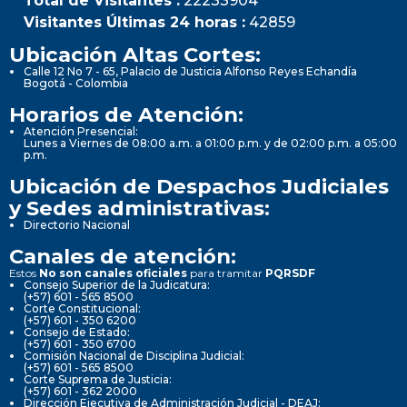
Total de Visitantes :
22233904
Visitantes Últimas 24 horas :
42859
Ubicación Altas Cortes:
Calle 12 No 7 - 65, Palacio de Justicia Alfonso Reyes Echandía
Bogotá - Colombia
Horarios de Atención:
Atención Presencial:
Lunes a Viernes de 08:00 a.m. a 01:00 p.m. y de 02:00 p.m. a 05:00
p.m.
Ubicación de Despachos Judiciales
y Sedes administrativas:
Directorio Nacional
Canales de atención:
Estos
No son canales oficiales
para tramitar
PQRSDF
Consejo Superior de la Judicatura:
(+57) 601 - 565 8500
Corte Constitucional:
(+57) 601 - 350 6200
Consejo de Estado:
(+57) 601 - 350 6700
Comisión Nacional de Disciplina Judicial:
(+57) 601 - 565 8500
Corte Suprema de Justicia:
(+57) 601 - 362 2000
Dirección Ejecutiva de Administración Judicial - DEAJ: