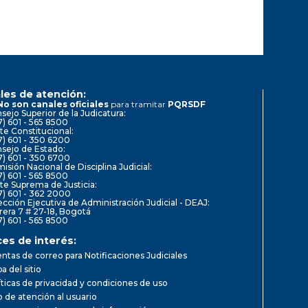
les de atención:
No son canales oficiales
para tramitar
PQRSDF
sejo Superior de la Judicatura:
7) 601 - 565 8500
te Constitucional:
7) 601 - 350 6200
sejo de Estado:
7) 601 - 350 6700
isión Nacional de Disciplina Judicial:
7) 601 - 565 8500
te Suprema de Justicia:
7) 601 - 362 2000
ección Ejecutiva de Administración Judicial - DEAJ:
rera 7 # 27-18, Bogotá
7) 601 - 565 8500
ces de interés:
ntas de correo para Notificaciones Judiciales
a del sitio
íticas de privacidad y condiciones de uso
io de atención al usuario