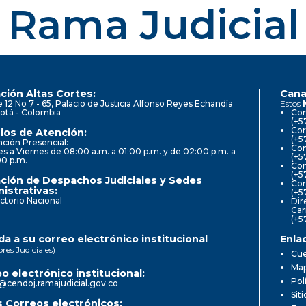
Rama Judicial
ción Altas Cortes:
Cana
e 12 No 7 - 65, Palacio de Justicia Alfonso Reyes Echandía
Estos
otá - Colombia
Con
(+5
Cor
ios de Atención:
(+5
ción Presencial:
Con
s a Viernes de 08:00 a.m. a 01:00 p.m. y de 02:00 p.m. a
(+5
00 p.m.
Com
(+5
ción de Despachos Judiciales y Sedes
Cor
istrativas:
(+5
ctorio Nacional
Dir
Car
(+5
a a su correo electrónico institucional
Enla
ores Judiciales)
Cue
Map
o electrónico institucional:
Pol
@cendoj.ramajudicial.gov.co
Sit
 Correos electrónicos: