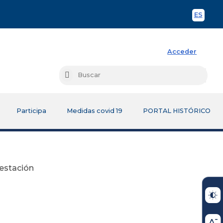
ES
Spani
Acceder
Busc
Buscar
Participa
Medidas covid 19
PORTAL HISTÓRICO
restación