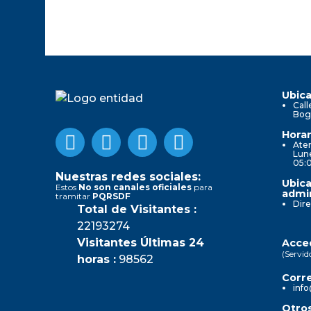
Ubica
Call
Bog
Horar
Aten
Lune
05:
Nuestras redes sociales:
Ubica
Estos
No son canales oficiales
para
admin
tramitar
PQRSDF
Dire
Total de Visitantes :
22193274
Visitantes Últimas 24
Acced
(Servid
horas :
98562
Corre
info
Otros