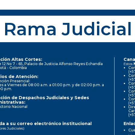
Rama Judicial
ción Altas Cortes:
Cana
e 12 No 7 - 65, Palacio de Justicia Alfonso Reyes Echandía
Estos
otá - Colombia
Con
(+5
Cor
ios de Atención:
(+5
ción Presencial:
Con
s a Viernes de 08:00 a.m. a 01:00 p.m. y de 02:00 p.m. a
(+5
00 p.m.
Com
(+5
ción de Despachos Judiciales y Sedes
Cor
istrativas:
(+5
ctorio Nacional
Dir
Car
(+5
a a su correo electrónico institucional
Enla
ores Judiciales)
Cue