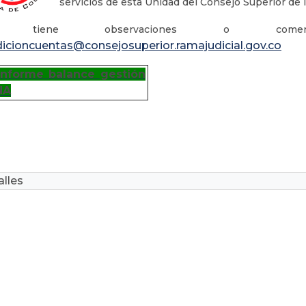
servicios de esta Unidad del Consejo Superior de l
 tiene observaciones o coment
dicioncuentas@consejosuperior.ramajudicial.gov.co
Informe balance gestión
NA
lles