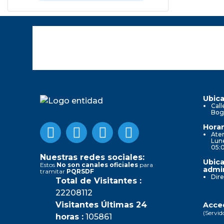
Ubica
Call
Bog
Horar
Aten
Lune
05:
Nuestras redes sociales:
Ubica
Estos
No son canales oficiales
para
admin
tramitar
PQRSDF
Dire
Total de Visitantes :
22208112
Visitantes Últimas 24
Acced
(Servid
horas :
105861