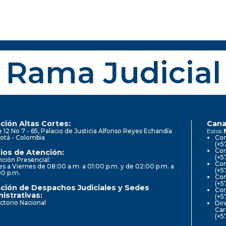
Rama Judicial
ción Altas Cortes:
Cana
e 12 No 7 - 65, Palacio de Justicia Alfonso Reyes Echandía
Estos
otá - Colombia
Con
(+5
Cor
ios de Atención:
(+5
ción Presencial:
Con
s a Viernes de 08:00 a.m. a 01:00 p.m. y de 02:00 p.m. a
(+5
00 p.m.
Com
(+5
ción de Despachos Judiciales y Sedes
Cor
istrativas:
(+5
ctorio Nacional
Dir
Car
(+5