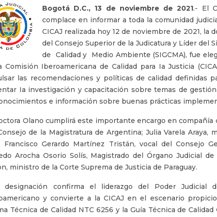
Bogotá D.C., 13 de noviembre de 2021
.- El 
complace en informar a toda la comunidad judicia
CICAJ realizada hoy 12 de noviembre de 2021, la 
del Consejo Superior de la Judicatura y Líder del 
de Calidad y Medio Ambiente (SIGCMA), fue ele
a Comisión Iberoamericana de Calidad para Ia Justicia (CI
lsar las recomendaciones y políticas de calidad definidas par
ntar Ia investigación y capacitación sobre temas de gestión 
onocimientos e información sobre buenas prácticas implement
octora Olano cumplirá este importante encargo en compañía d
Consejo de la Magistratura de Argentina; Julia Varela Araya, 
; Francisco Gerardo Martínez Tristán, vocal del Consejo G
do Arocha Osorio Solís, Magistrado del Órgano Judicial de
n, ministro de la Corte Suprema de Justicia de Paraguay.
a designación confirma el liderazgo del Poder Judicial 
oamericano y convierte a la CICAJ en el escenario propicio 
a Técnica de Calidad NTC 6256 y la Guía Técnica de Calidad 