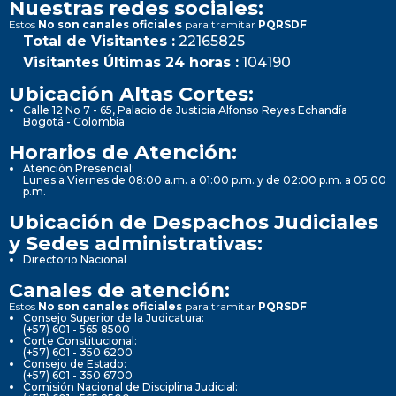
Nuestras redes sociales:
Estos
No son canales oficiales
para tramitar
PQRSDF
Total de Visitantes :
22165825
Visitantes Últimas 24 horas :
104190
Ubicación Altas Cortes:
Calle 12 No 7 - 65, Palacio de Justicia Alfonso Reyes Echandía
Bogotá - Colombia
Horarios de Atención:
Atención Presencial:
Lunes a Viernes de 08:00 a.m. a 01:00 p.m. y de 02:00 p.m. a 05:00
p.m.
Ubicación de Despachos Judiciales
y Sedes administrativas:
Directorio Nacional
Canales de atención:
Estos
No son canales oficiales
para tramitar
PQRSDF
Consejo Superior de la Judicatura:
(+57) 601 - 565 8500
Corte Constitucional:
(+57) 601 - 350 6200
Consejo de Estado:
(+57) 601 - 350 6700
Comisión Nacional de Disciplina Judicial: