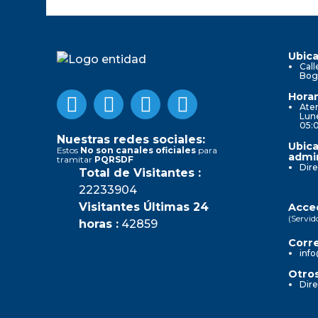
Ubica
Call
Bog
Horar
Aten
Lune
05:
Nuestras redes sociales:
Ubica
Estos
No son canales oficiales
para
admin
tramitar
PQRSDF
Dire
Total de Visitantes :
22233904
Visitantes Últimas 24
Acced
(Servid
horas :
42859
Corre
info
Otros
Dire