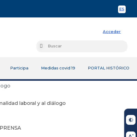
ES
Spani
Acceder
Busc
Buscar
Participa
Medidas covid 19
PORTAL HISTÓRICO
álogo
malidad laboral y al diálogo
 PRENSA