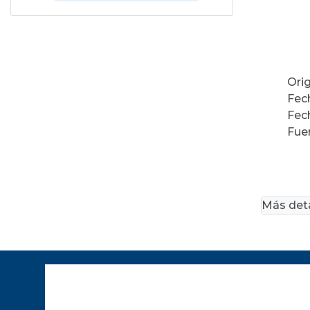
Ori
Fec
Fec
Fue
Más deta