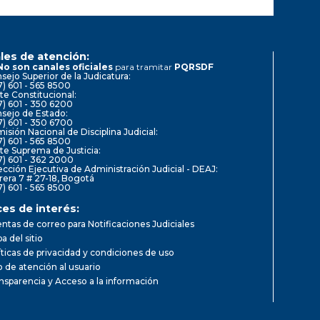
les de atención:
No son canales oficiales
para tramitar
PQRSDF
sejo Superior de la Judicatura:
7) 601 - 565 8500
te Constitucional:
7) 601 - 350 6200
sejo de Estado:
7) 601 - 350 6700
isión Nacional de Disciplina Judicial:
7) 601 - 565 8500
te Suprema de Justicia:
7) 601 - 362 2000
ección Ejecutiva de Administración Judicial - DEAJ:
rera 7 # 27-18, Bogotá
7) 601 - 565 8500
ces de interés:
ntas de correo para Notificaciones Judiciales
a del sitio
íticas de privacidad y condiciones de uso
io de atención al usuario
nsparencia y Acceso a la información