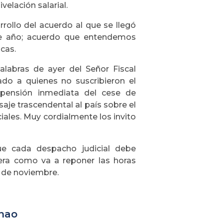
velación salarial.
rollo del acuerdo al que se llegó
te año; acuerdo que entendemos
cas.
labras de ayer del Señor Fiscal
do a quienes no suscribieron el
spensión inmediata del cese de
saje trascendental al país sobre el
ales. Muy cordialmente los invito
ue cada despacho judicial debe
era como va a reponer las horas
a de noviembre.
enao