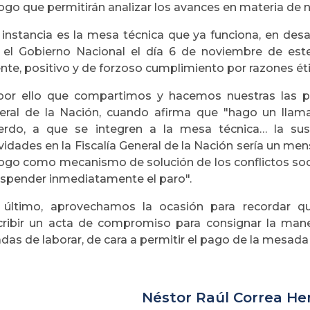
ogo que permitirán analizar los avances en materia de ni
 instancia es la mesa técnica que ya funciona, en desar
 el Gobierno Nacional el día 6 de noviembre de es
nte, positivo y de forzoso cumplimiento por razones éti
por ello que compartimos y hacemos nuestras las pa
eral de la Nación, cuando afirma que "hago un llama
erdo, a que se integren a la mesa técnica… la su
vidades en la Fiscalía General de la Nación sería un men
logo como mecanismo de solución de los conflictos soci
uspender inmediatamente el paro".
 último, aprovechamos la ocasión para recordar q
cribir un acta de compromiso para consignar la man
das de laborar, de cara a permitir el pago de la mesad
Néstor Raúl Correa H