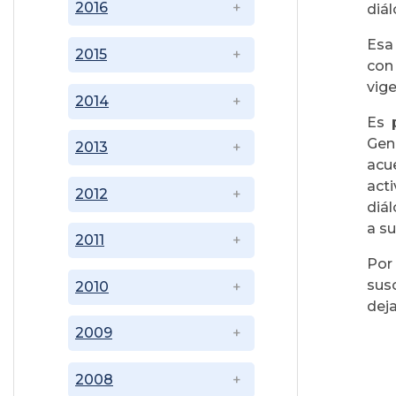
2016
diál
Esa
2015
con
vige
2014
Es 
Gen
2013
acu
acti
2012
diá
a s
2011
Por
sus
2010
deja
2009
2008