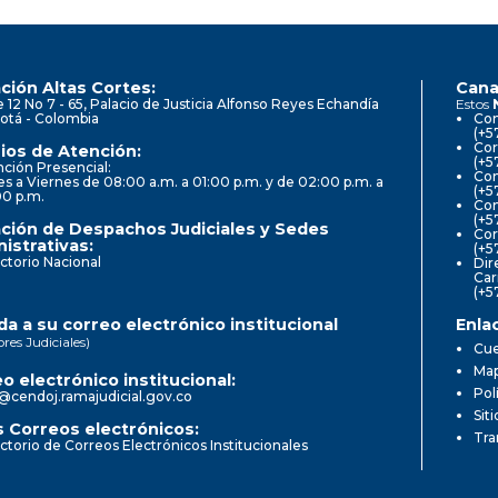
ción Altas Cortes:
Cana
e 12 No 7 - 65, Palacio de Justicia Alfonso Reyes Echandía
Estos
otá - Colombia
Con
(+5
Cor
ios de Atención:
(+5
ción Presencial:
Con
s a Viernes de 08:00 a.m. a 01:00 p.m. y de 02:00 p.m. a
(+5
00 p.m.
Com
(+5
ción de Despachos Judiciales y Sedes
Cor
istrativas:
(+5
ctorio Nacional
Dir
Car
(+5
a a su correo electrónico institucional
Enla
ores Judiciales)
Cue
Map
o electrónico institucional:
Pol
@cendoj.ramajudicial.gov.co
Sit
 Correos electrónicos:
Tra
ctorio de Correos Electrónicos Institucionales