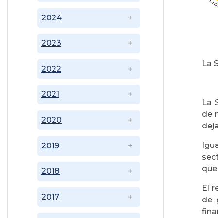
2024
2023
La S
2022
2021
La 
de 
2020
deja
Igu
2019
sect
que
2018
El 
2017
de 
fina