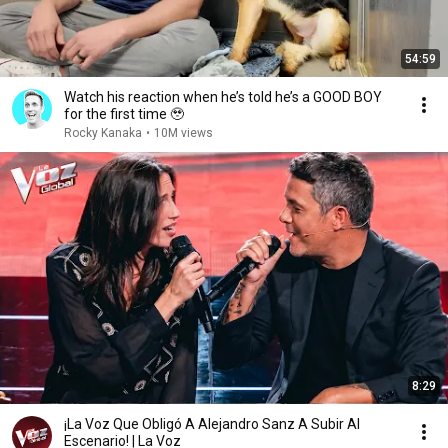
54:59
Watch his reaction when he’s told he’s a GOOD BOY
for the first time 🥹
Rocky Kanaka
•
10M views
8:29
¡La Voz Que Obligó A Alejandro Sanz A Subir Al
Escenario! | La Voz