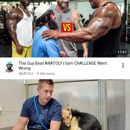
17:47
This Guy Beat ANATOLY | Gym CHALLENGE Went
Wrong
ANATOLY
•
5.6M views