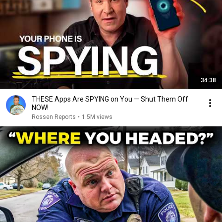
34:38
THESE Apps Are SPYING on You — Shut Them Off
NOW!
Rossen Reports
•
1.5M views