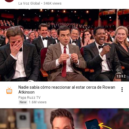
La Voz Global
•
346K views
13:12
Nadie sabía cómo reaccionar al estar cerca de Rowan
Atkinson
Papa Ruzz TV
New
1.6M views