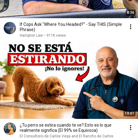
8:36
If Cops Ask "Where You Headed?" - Say THIS (Simple
Phrase)
Hampton Law
•
911K views
19:41
¿Tu perro se estira cuando te ve? Esto es lo que
realmente significa (El 99% se Equivoca)
El Consultorio de Carlos Vega and El Rancho de Carlos