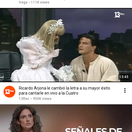
Vega
•
111K views
13:45
Ricardo Arjona le cambió la letra a su mayor éxito
para cantarle en vivo a la Cuatro
13Rec
•
950K views