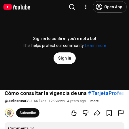
Open App
Sign in to confirm you’re not a bot
This helps protect our community.
Learn more
Sign in
Cómo consultar la vigencia de una
#TarjetaProfesio
@
JudicaturaCSJ
66 likes
12K views
4 years ago
more
Subscribe
Comments
14