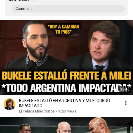
Comment...
35:46
BUKELE ESTALLÓ EN ARGENTINA Y MILEI QUEDÓ
IMPACTADO
El Peluca Milei Cortos
•
9.2M views