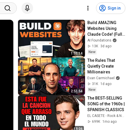
Sign in
Build AMAZING 
Websites Using 
Claude Code! (Full 
Guide)
AI Foundations
13K
3d ago
New
1:01:14
The Rules That 
Quietly Create 
Millionaires
Evan Carmichael
31K
1d ago
New
2:51:54
The BEST-SELLING 
SONG of the 1960s | 
SPANISH CLASSICS
EL CASETE - Rock & Nostalgia
699K
1mo ago
18:06