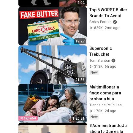
4:02
Top 5 WORST Butter 
Brands To Avoid
Bobby Parrish
829K
2mo ago
19:27
Supersonic 
Trebuchet
Tom Stanton
313K
6h ago
New
21:56
Multimillonaria 
finge coma para 
probar a hija 
adoptiva, ella no la 
Tienda de Peliculas
desprecia sino 
170K
2d ago
cuida con devoción
New
1:26:31
#AdministrandoJu
sticia | ¿Qué es la 