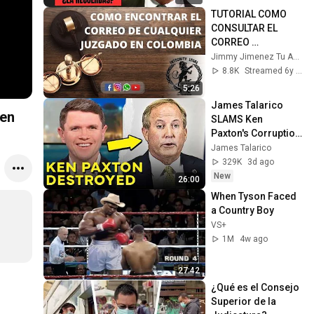
TUTORIAL COMO 
CONSULTAR EL 
CORREO 
ELECTRÓNICO DE 
Jimmy Jimenez Tu Abogado | INTEGRITY LEGAL
CUALQUIER 
8.8K
Streamed 6y ago
JUZGADO DE 
5:26
COLOMBIA
James Talarico 
 en
SLAMS Ken 
Paxton's Corruption 
LIVE ON AIR
James Talarico
329K
3d ago
New
26:00
When Tyson Faced 
a Country Boy
VS+
1M
4w ago
27:42
¿Qué es el Consejo 
Superior de la 