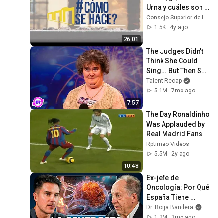
Urna y cuáles son 
los trámites que se 
Consejo Superior de la Judicatura
realizan en esta 
1.5K
4y ago
unidad?
26:01
The Judges Didn't 
Think She Could 
Sing... But Then She 
Opened Her Mouth!
Talent Recap
5.1M
7mo ago
7:57
The Day Ronaldinho 
Was Applauded by 
Real Madrid Fans
Rptimao Videos
5.5M
2y ago
10:48
Ex-jefe de 
Oncología: Por Qué 
España Tiene 
Tantos Casos de 
Dr. Borja Bandera
Cáncer (la 
1.2M
3mo ago