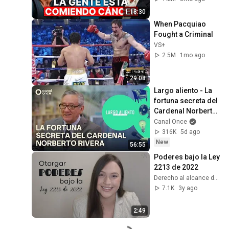
respuesta, en tu 
1:18:30
plato)
When Pacquiao 
Fought a Criminal
VS+
2.5M
1mo ago
29:08
Largo aliento - La 
fortuna secreta del 
Cardenal Norberto 
Rivera (01/08/2026)
Canal Once
316K
5d ago
New
56:55
Poderes bajo la Ley 
2213 de 2022
Derecho al alcance de todos
7.1K
3y ago
2:49