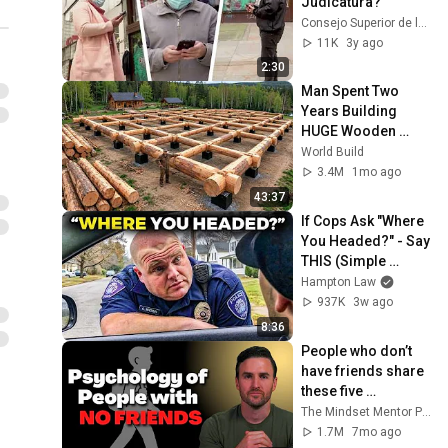
Judicatura?
Consejo Superior de la Judicatura
11K
3y ago
2:30
Man Spent Two 
Years Building 
HUGE Wooden 
House for his 
World Build
Family | Start to 
3.4M
1mo ago
Finish by 
43:37
@bjornbrenton
If Cops Ask "Where 
You Headed?" - Say 
THIS (Simple 
Phrase)
Hampton Law
937K
3w ago
8:36
People who don’t 
have friends share 
these five 
personality traits
The Mindset Mentor Podcast
1.7M
7mo ago