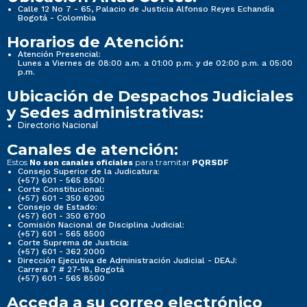
Calle 12 No 7 - 65, Palacio de Justicia Alfonso Reyes Echandía
Bogotá - Colombia
Horarios de Atención:
Atención Presencial:
Lunes a Viernes de 08:00 a.m. a 01:00 p.m. y de 02:00 p.m. a 05:00
p.m.
Ubicación de Despachos Judiciales
y Sedes administrativas:
Directorio Nacional
Canales de atención:
Estos
para tramitar
No son canales oficiales
PQRSDF
Consejo Superior de la Judicatura:
(+57) 601 - 565 8500
Corte Constitucional:
(+57) 601 - 350 6200
Consejo de Estado:
(+57) 601 - 350 6700
Comisión Nacional de Disciplina Judicial:
(+57) 601 - 565 8500
Corte Suprema de Justicia:
(+57) 601 - 362 2000
Dirección Ejecutiva de Administración Judicial - DEAJ:
Carrera 7 # 27-18, Bogotá
(+57) 601 - 565 8500
Acceda a su correo electrónico