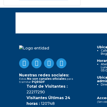
Ubica
Call
Bog
Horar
Aten
Lune
05:
Nuestras redes sociales:
Ubica
Estos
No son canales oficiales
para
admin
tramitar
PQRSDF
Dire
Total de Visitantes :
22217290
Visitantes Últimas 24
Acced
(Servid
horas :
120748