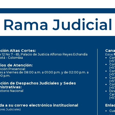
Rama Judicial
ción Altas Cortes:
Cana
e 12 No 7 - 65, Palacio de Justicia Alfonso Reyes Echandía
Estos
otá - Colombia
Con
(+5
Cor
ios de Atención:
(+5
ción Presencial:
Con
s a Viernes de 08:00 a.m. a 01:00 p.m. y de 02:00 p.m. a
(+5
00 p.m.
Com
(+5
ción de Despachos Judiciales y Sedes
Cor
istrativas:
(+5
ctorio Nacional
Dir
Car
(+5
a a su correo electrónico institucional
Enla
ores Judiciales)
Cue