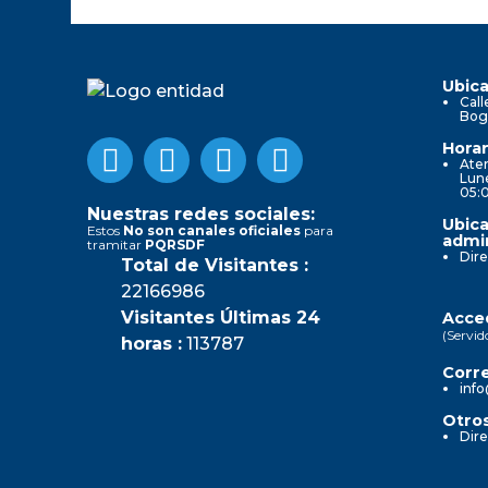
Ubica
Call
Bog
Horar
Aten
Lune
05:
Nuestras redes sociales:
Ubica
Estos
No son canales oficiales
para
admin
tramitar
PQRSDF
Dire
Total de Visitantes :
22166986
Visitantes Últimas 24
Acced
(Servid
horas :
113787
Corre
info
Otros
Dire