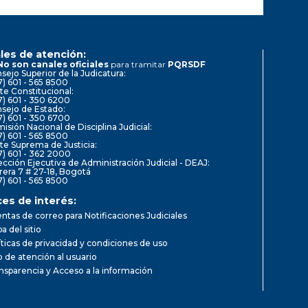
les de atención:
No son canales oficiales
para tramitar
PQRSDF
sejo Superior de la Judicatura:
7) 601 - 565 8500
te Constitucional:
7) 601 - 350 6200
sejo de Estado:
7) 601 - 350 6700
isión Nacional de Disciplina Judicial:
7) 601 - 565 8500
te Suprema de Justicia:
7) 601 - 362 2000
ección Ejecutiva de Administración Judicial - DEAJ:
rera 7 # 27-18, Bogotá
7) 601 - 565 8500
ces de interés:
ntas de correo para Notificaciones Judiciales
a del sitio
íticas de privacidad y condiciones de uso
io de atención al usuario
nsparencia y Acceso a la información