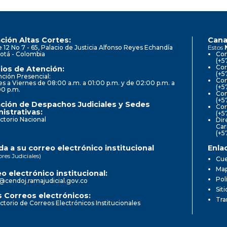
ción Altas Cortes:
Cana
e 12 No 7 - 65, Palacio de Justicia Alfonso Reyes Echandía
Estos
otá - Colombia
Con
(+5
Cor
ios de Atención:
(+5
ción Presencial:
Con
s a Viernes de 08:00 a.m. a 01:00 p.m. y de 02:00 p.m. a
(+5
00 p.m.
Com
(+5
ción de Despachos Judiciales y Sedes
Cor
istrativas:
(+5
ctorio Nacional
Dir
Car
(+5
a a su correo electrónico institucional
Enla
ores Judiciales)
Cue
Map
o electrónico institucional:
Pol
@cendoj.ramajudicial.gov.co
Sit
 Correos electrónicos:
Tra
ctorio de Correos Electrónicos Institucionales