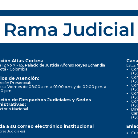
Rama Judicial
ción Altas Cortes:
Cana
e 12 No 7 - 65, Palacio de Justicia Alfonso Reyes Echandía
Estos
otá - Colombia
Con
(+5
Cor
ios de Atención:
(+5
ción Presencial:
Con
s a Viernes de 08:00 a.m. a 01:00 p.m. y de 02:00 p.m. a
(+5
00 p.m.
Com
(+5
ción de Despachos Judiciales y Sedes
Cor
istrativas:
(+5
ctorio Nacional
Dir
Car
(+5
a a su correo electrónico institucional
Enla
ores Judiciales)
Cue