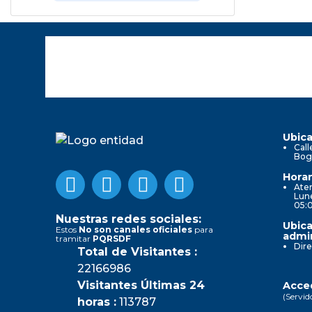
Ubica
Call
Bog
Horar
Aten
Lune
05:
Nuestras redes sociales:
Ubica
Estos
No son canales oficiales
para
admin
tramitar
PQRSDF
Dire
Total de Visitantes :
22166986
Visitantes Últimas 24
Acced
(Servid
horas :
113787