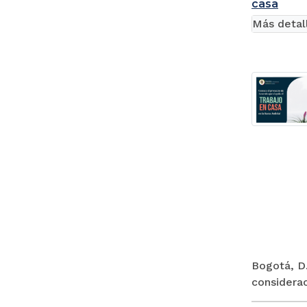
casa
Más detal
Bogotá, D.
considerac