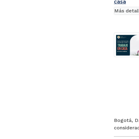
casa
Más detal
Bogotá, D.
considerac