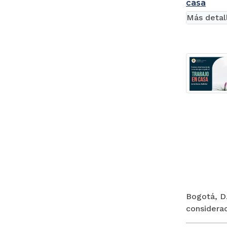
casa
Más detal
Bogotá, D.
considerac