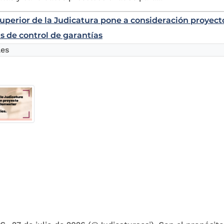
uperior de la Judicatura pone a consideración proyec
s de control de garantías
les