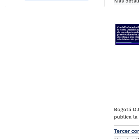
Más detal
Bogotá D.C
publica la
Tercer co