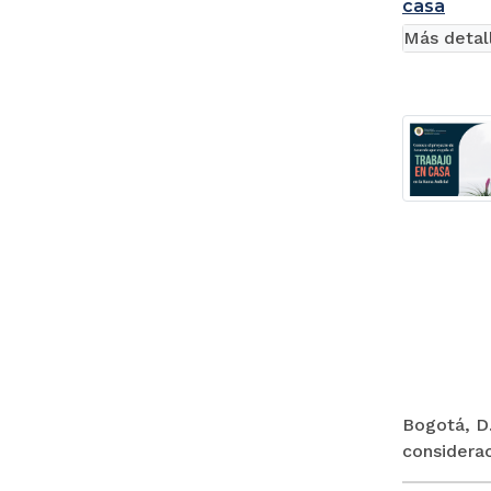
casa
Más detal
Bogotá, D.
considerac