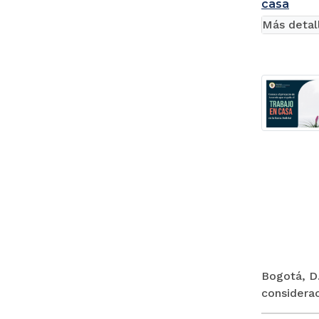
casa
Más detal
Bogotá, D.
considerac