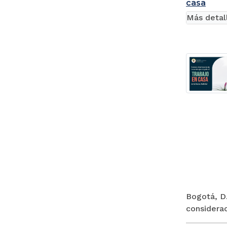
casa
Más detal
Bogotá, D.
considerac