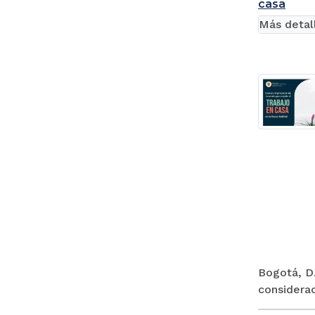
casa
Más detal
Bogotá, D.
considerac