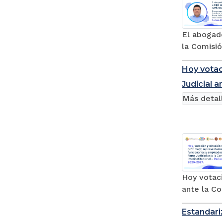
El abogad
la Comisió
Hoy votac
Judicial 
Más detal
Hoy votaci
ante la Co
Estandari