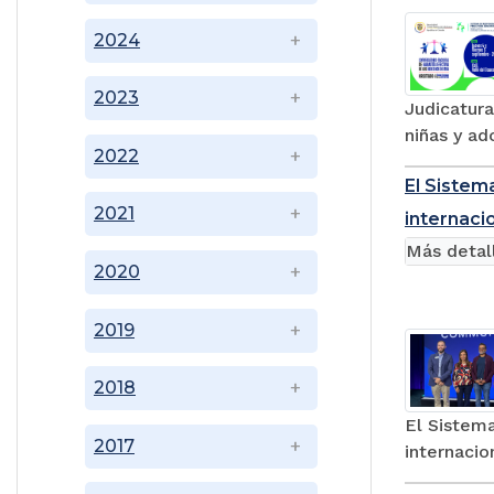
2024
2023
Judicatura
niñas y ad
2022
El Sistem
2021
internaci
Más detal
2020
2019
2018
El Sistem
2017
internacio