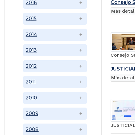
Consejo S
2016
Más detal
2015
2014
2013
Consejo Su
2012
JUSTICIAL
Más detal
2011
2010
2009
JUSTICIALA
2008