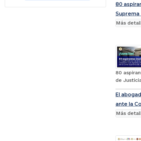
80 aspiran
Suprema d
Más detal
80 aspiran
de Justici
El abogad
ante la Co
Más detal