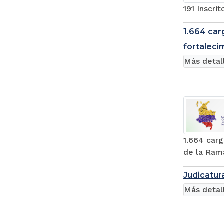
191 Inscri
1.664 car
fortaleci
Más detal
1.664 carg
de la Rama
Judicatur
Más detal