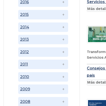
Servicios
2016
Más detal
2015
2014
2013
Transforma
2012
Servicios 
2011
Consejos 
país
2010
Más detal
2009
2008