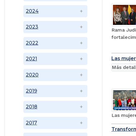
2024
2023
Rama Judi
fortalecim
2022
Las mujer
2021
Más detal
2020
2019
2018
Las mujere
2017
Transform