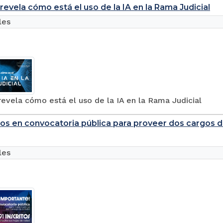
revela cómo está el uso de la IA en la Rama Judicial
les
evela cómo está el uso de la IA en la Rama Judicial
itos en convocatoria pública para proveer dos cargos d
les